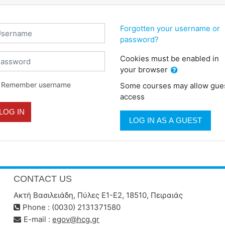
sername
Forgotten your username or
password?
assword
Cookies must be enabled in
your browser
Remember username
Some courses may allow gue
access
LOG IN
LOG IN AS A GUEST
CONTACT US
Ακτή Βασιλειάδη, Πύλες Ε1-Ε2, 18510, Πειραιάς
Phone : (0030) 2131371580
E-mail :
egov@hcg.gr