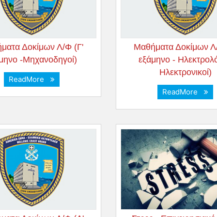
ματα Δοκίμων Λ/Φ (Γ'
Μαθήματα Δοκίμων Λ/
μηνο -Μηχανοδηγοί)
εξάμηνο - Ηλεκτρολό
Ηλεκτρονικοί)
ReadMore
ReadMore