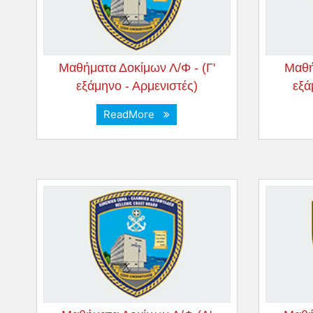
Μαθήματα Δοκίμων Λ/Φ - (Γ'
Μαθή
εξάμηνο - Αρμενιστές)
εξά
ReadMore