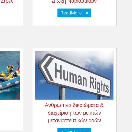
 Στρες
Δίωξη Ναρκωτικών
ReadMore
Ανθρώπινα δικαιώματα &
διαχείριση των μεικτών
μεταναστευτικών ροών