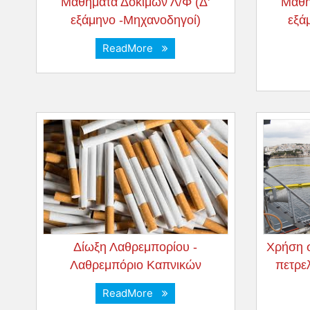
Μαθήματα Δοκίμων Λ/Φ (Δ'
Μαθή
εξάμηνο -Μηχανοδηγοί)
εξά
ReadMore
Δίωξη Λαθρεμπορίου -
Χρήση 
Λαθρεμπόριο Καπνικών
πετρε
ReadMore