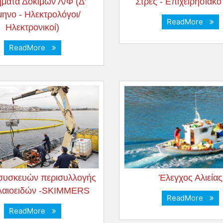
ματα Δοκίμων Λ/Φ (Δ'
Στρες - Επιχειρησιακό
μηνο - Ηλεκτρολόγοι/
ReadMore
Ηλεκτρονικοί)
ReadMore
συσκευών περισυλλογής
Έλεγχος Αλιείας
λαιοειδών -SKIMMERS
ReadMore
ReadMore