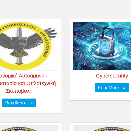
υνομική Αυτοάμυνα -
Cybersecurity
στασία και Οπλοτεχνική-
ReadMore
Σκοποβολή
ReadMore