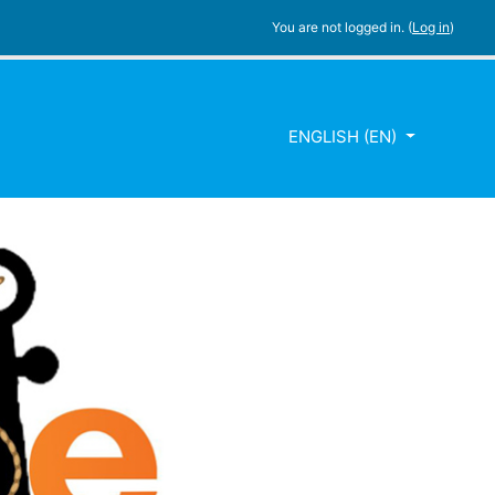
You are not logged in. (
Log in
)
ENGLISH ‎(EN)‎