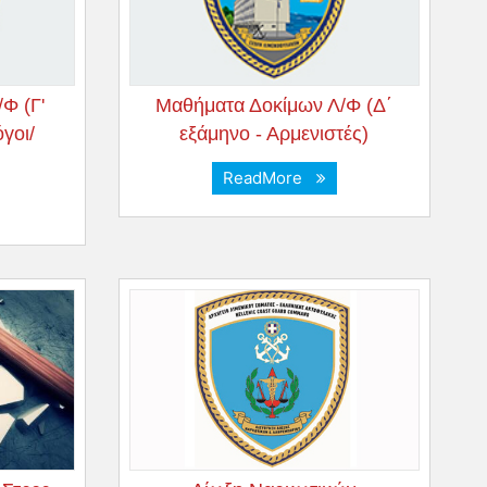
Φ (Γ'
Μαθήματα Δοκίμων Λ/Φ (Δ΄
γοι/
εξάμηνο - Αρμενιστές)
ReadMore