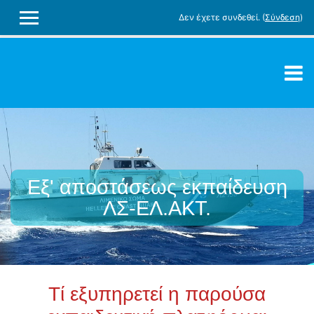
Δεν έχετε συνδεθεί. (
Σύνδεση
)
ΠΛΕΥΡΙΚΌΣ ΠΊΝΑΚΑΣ
Μετάβαση στο κεντρικό περιεχόμενο
οστάσεως εκπαίδευση
Εξ' απ
ΛΣ-ΕΛ.ΑΚΤ.
Τί εξυπηρετεί η παρούσα